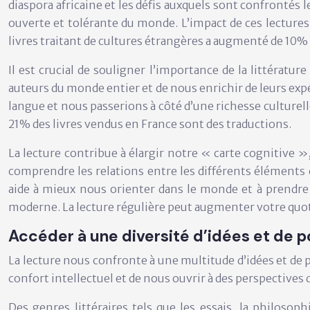
diaspora africaine et les défis auxquels sont confrontés 
ouverte et tolérante du monde. L’impact de ces lectures 
livres traitant de cultures étrangères a augmenté de 10%
Il est crucial de souligner l’importance de la littératu
auteurs du monde entier et de nous enrichir de leurs exp
langue et nous passerions à côté d’une richesse culturell
21% des livres vendus en France sont des traductions.
La lecture contribue à élargir notre « carte cognitive 
comprendre les relations entre les différents éléments 
aide à mieux nous orienter dans le monde et à prendre 
moderne. La lecture régulière peut augmenter votre quot
Accéder à une diversité d’idées et de p
La lecture nous confronte à une multitude d’idées et de 
confort intellectuel et de nous ouvrir à des perspectives 
Des genres littéraires tels que les essais, la philosoph