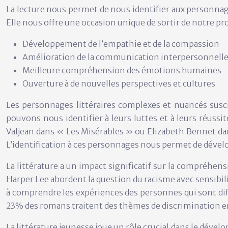
La lecture nous permet de nous identifier aux personnag
Elle nous offre une occasion unique de sortir de notre pro
Développement de l’empathie et de la compassion
Amélioration de la communication interpersonnell
Meilleure compréhension des émotions humaines
Ouverture à de nouvelles perspectives et cultures
Les personnages littéraires complexes et nuancés susci
pouvons nous identifier à leurs luttes et à leurs réus
Valjean dans « Les Misérables » ou Elizabeth Bennet dans
L’identification à ces personnages nous permet de dével
La littérature a un impact significatif sur la compréh
Harper Lee abordent la question du racisme avec sensibilit
à comprendre les expériences des personnes qui sont diff
23% des romans traitent des thèmes de discrimination en
La littérature jeunesse joue un rôle crucial dans le dével