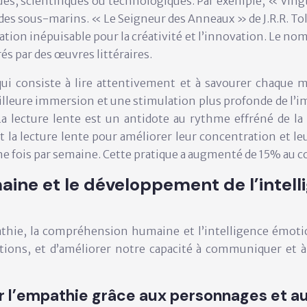
es, scientifiques ou technologiques. Par exemple, « Vingt 
des sous-marins. « Le Seigneur des Anneaux » de J.R.R. Tolk
ration inépuisable pour la créativité et l’innovation. Le
s par des œuvres littéraires.
qui consiste à lire attentivement et à savourer chaque 
lleure immersion et une stimulation plus profonde de l’i
. La lecture lente est un antidote au rythme effréné de
 la lecture lente pour améliorer leur concentration et l
une fois par semaine. Cette pratique a augmenté de 15% au c
ne et le développement de l’intelli
athie, la compréhension humaine et l’intelligence émoti
ons, et d’améliorer notre capacité à communiquer et à i
er l’empathie grâce aux personnages et au