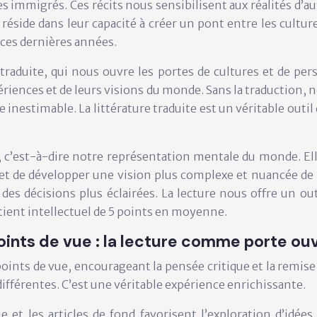
les immigrés. Ces récits nous sensibilisent aux réalités d’a
réside dans leur capacité à créer un pont entre les cultu
 ces dernières années.
re traduite, qui nous ouvre les portes de cultures et de pe
ériences et de leurs visions du monde. Sans la traduction, 
e inestimable. La littérature traduite est un véritable out
», c’est-à-dire notre représentation mentale du monde. E
et de développer une vision plus complexe et nuancée de l
des décisions plus éclairées. La lecture nous offre un o
ient intellectuel de 5 points en moyenne.
oints de vue : la lecture comme porte ou
points de vue, encourageant la pensée critique et la remise
différentes. C’est une véritable expérience enrichissante.
ie et les articles de fond favorisent l’exploration d’idé