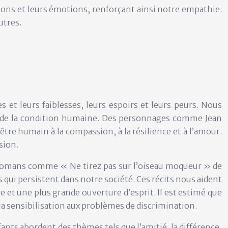
ions et leurs émotions, renforçant ainsi notre empathie.
utres.
et leurs faiblesses, leurs espoirs et leurs peurs. Nous
tés de la condition humaine. Des personnages comme Jean
tre humain à la compassion, à la résilience et à l’amour.
sion.
s romans comme « Ne tirez pas sur l’oiseau moqueur » de
s qui persistent dans notre société. Ces récits nous aident
 et une plus grande ouverture d’esprit. Il est estimé que
a sensibilisation aux problèmes de discrimination.
fants abordent des thèmes tels que l’amitié, la différence,