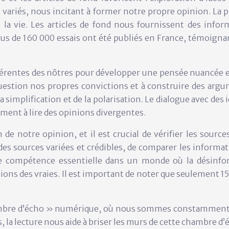
 variés, nous incitant à former notre propre opinion. La
 la vie. Les articles de fond nous fournissent des infor
de 160 000 essais ont été publiés en France, témoignant d
ifférentes des nôtres pour développer une pensée nuancée e
uestion nos propres convictions et à construire des argu
a simplification et de la polarisation. Le dialogue avec des
ment à lire des opinions divergentes.
n de notre opinion, et il est crucial de vérifier les sourc
des sources variées et crédibles, de comparer les inform
une compétence essentielle dans un monde où la désinf
ations des vraies. Il est important de noter que seulement 
« chambre d’écho » numérique, où nous sommes constamment
, la lecture nous aide à briser les murs de cette chambre d’