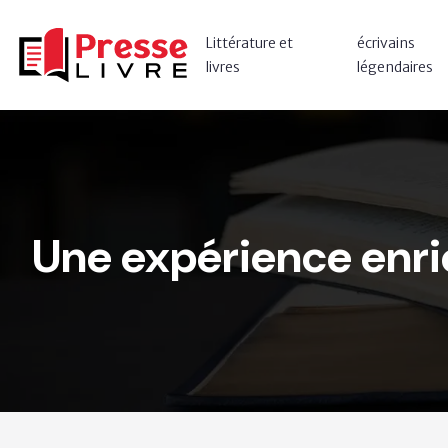
Littérature et
écrivains
livres
légendaires
Une expérience enric