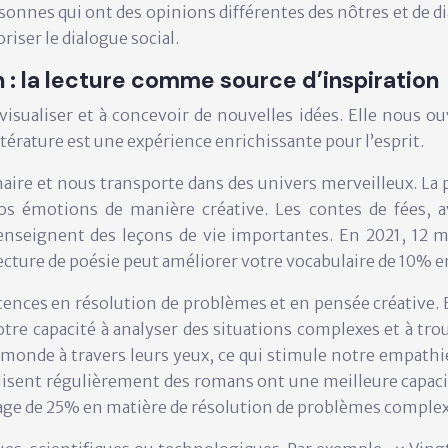
nnes qui ont des opinions différentes des nôtres et de dia
riser le dialogue social.
n : la lecture comme source d’inspiration
 visualiser et à concevoir de nouvelles idées. Elle nous o
ttérature est une expérience enrichissante pour l’esprit.
inaire et nous transporte dans des univers merveilleux. La
s émotions de manière créative. Les contes de fées, av
enseignent des leçons de vie importantes. En 2021, 12 mi
a lecture de poésie peut améliorer votre vocabulaire de 10% 
ences en résolution de problèmes et en pensée créative. 
e capacité à analyser des situations complexes et à trou
e monde à travers leurs yeux, ce qui stimule notre empathi
lisent régulièrement des romans ont une meilleure capaci
ntage de 25% en matière de résolution de problèmes complex