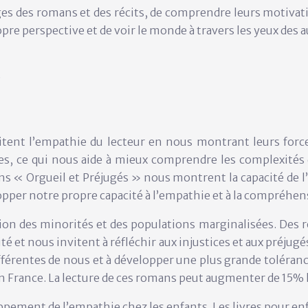
es des romans et des récits, de comprendre leurs motivat
pre perspective et de voir le monde à travers les yeux des a
e
tent l’empathie du lecteur en nous montrant leurs forces 
sites, ce qui nous aide à mieux comprendre les complexi
 « Orgueil et Préjugés » nous montrent la capacité de l’ê
opper notre propre capacité à l’empathie et à la compréhen
ension des minorités et des populations marginalisées. De
é et nous invitent à réfléchir aux injustices et aux préjugé
érentes de nous et à développer une plus grande tolérance
 France. La lecture de ces romans peut augmenter de 15% l
oppement de l’empathie chez les enfants. Les livres pour en