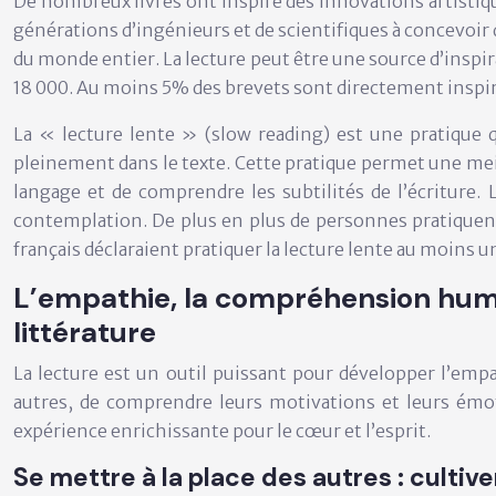
De nombreux livres ont inspiré des innovations artistiqu
générations d’ingénieurs et de scientifiques à concevoir 
du monde entier. La lecture peut être une source d’inspi
18 000. Au moins 5% des brevets sont directement inspiré
La « lecture lente » (slow reading) est une pratique 
pleinement dans le texte. Cette pratique permet une mei
langage et de comprendre les subtilités de l’écriture
contemplation. De plus en plus de personnes pratiquent
français déclaraient pratiquer la lecture lente au moins 
L’empathie, la compréhension humai
littérature
La lecture est un outil puissant pour développer l’emp
autres, de comprendre leurs motivations et leurs émoti
expérience enrichissante pour le cœur et l’esprit.
Se mettre à la place des autres : cultiv