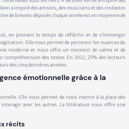
mille lieues sous les mers » de Jules Verne a inspiré des
ien a inspiré des artistes, des musiciens et des cinéastes
 nombre de brevets déposés chaque année est en moyenne de
mot, en prenant le temps de réfléchir et de s’immerger
magination. Elle nous permet de percevoir les nuances du
 la vie moderne et nous offre un moment de calme et de
eur compréhension des textes. En 2022, 25% des lecteurs
ours des cinq dernières années.
gence émotionnelle grâce à la
onnelle. Elle nous permet de nous mettre à la place des
nteragir avec les autres. La littérature nous offre une
x récits